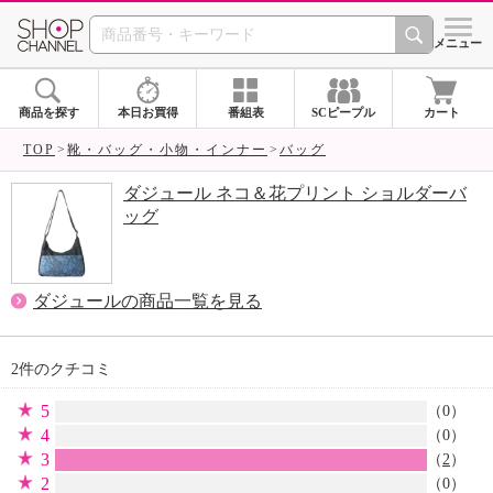
SHOP CHANNEL 
メニュー
商品を探す
本日お買得
番組表
SCピープル
カート
TOP
靴・バッグ・小物・インナー
バッグ
ダジュール ネコ＆花プリント ショルダーバ
ッグ
ダジュールの商品一覧を見る
2件のクチコミ
5
（0）
4
（0）
3
（
2
）
2
（0）