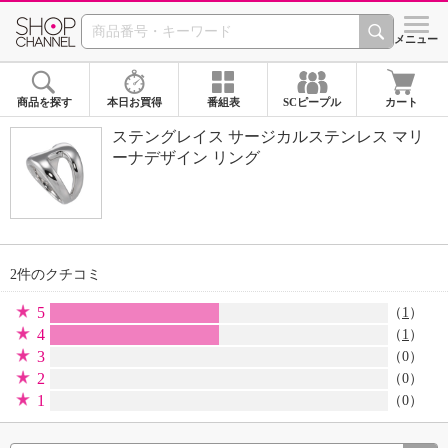
SHOP CHANNEL 
メニュー
商品を探す
本日お買得
番組表
SCピープル
カート
ステングレイス サージカルステンレス マリ
ーナデザイン リング
2件のクチコミ
5
（
1
）
4
（
1
）
3
（0）
2
（0）
1
（0）