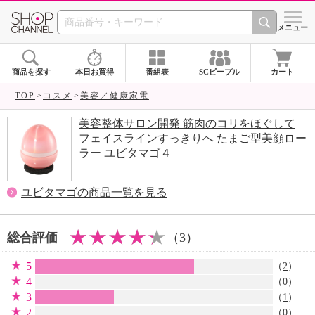
SHOP CHANNEL 
メニュー
商品を探す
本日お買得
番組表
SCピープル
カート
TOP
コスメ
美容／健康家電
美容整体サロン開発 筋肉のコリをほぐして
フェイスラインすっきりへ たまご型美顔ロー
ラー ユビタマゴ４
ユビタマゴの商品一覧を見る
総合評価
（3）
5
（
2
）
4
（0）
3
（
1
）
2
（0）