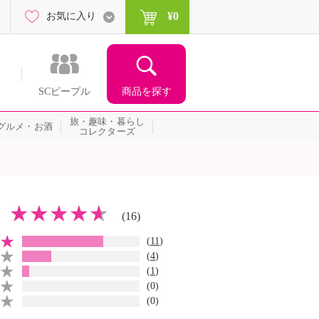
¥0
お気に入り
商品を探す
SCピープル
旅・趣味・暮らし
グルメ・お酒
コレクターズ
(16)
(
11
)
(
4
)
(
1
)
(0)
(0)