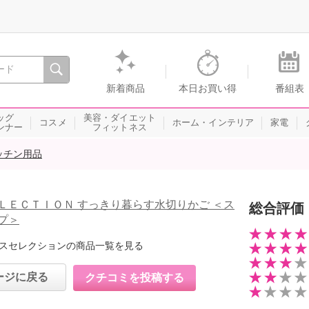
間を。通販・テレビショッピングのショップチャンネル
新着商品
本日お買い得
番組表
ッグ
美容・ダイエット
コスメ
ホーム・インテリア
家電
ンナー
フィットネス
ッチン用品
ＬＥＣＴＩＯＮ すっきり暮らす水切りかご ＜ス
総合評価
プ＞
スセレクションの商品一覧を見る
ージに戻る
クチコミを投稿する