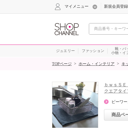
マイメニュー
新規会員登録
心おどる、瞬
靴・バ
ジュエリー
ファッション
小物・イ
SALE
>
>
TOPページ
ホーム・インテリア
キ
ｂｗｓＳＥ
クエアタイ
ビーワー
商品ペ