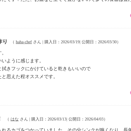
作り
（
haha-chef
さん | 購入日：2026/03/19| 公開日：2026/03/30）
す。
いいように感じます。
と拭きフックにかけていると乾きもいいので
たと思えた程オススメです。
！
（
はな
さん | 購入日：2026/03/13| 公開日：2026/04/03）
入れるカゴをつかっていました。その分シンクが狭くなり、長