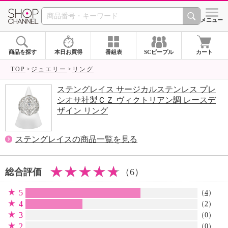
SHOP CHANNEL 
メニュー
商品を探す
本日お買得
番組表
SCピープル
カート
TOP
ジュエリー
リング
ステングレイス サージカルステンレス プレ
シオサ社製ＣＺ ヴィクトリアン調 レースデ
ザイン リング
ステングレイスの商品一覧を見る
総合評価
（6）
5
（
4
）
4
（
2
）
3
（0）
2
（0）