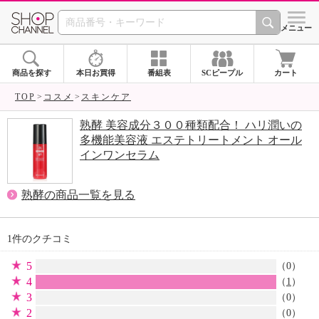
SHOP CHANNEL 
メニュー
商品を探す
本日お買得
番組表
SCピープル
カート
TOP
コスメ
スキンケア
熟酵 美容成分３００種類配合！ ハリ潤いの
多機能美容液 エステトリートメント オール
インワンセラム
熟酵の商品一覧を見る
1件のクチコミ
5
（0）
4
（
1
）
3
（0）
2
（0）