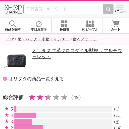
SHOP CHANNEL 
メニュー
商品を探す
本日お買得
番組表
SCピープル
カート
TOP
靴・バッグ・小物・インナー
財布／ポーチ
オリタタ 牛革クロコダイル型押し マルチウ
ォレット
オリタタの商品一覧を見る
総合評価
（49）
5
（
1
）
4
（
11
）
3
（
9
）
2
（
14
）