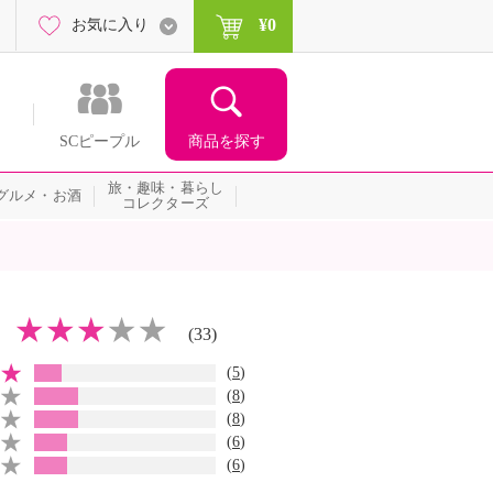
¥0
お気に入り
商品を探す
SCピープル
旅・趣味・暮らし
グルメ・お酒
コレクターズ
(33)
(
5
)
(
8
)
(
8
)
(
6
)
(
6
)