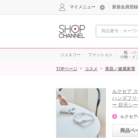
マイメニュー
新規会員登録
心おどる、瞬
靴・バ
ジュエリー
ファッション
小物・イ
SALE
>
>
TOPページ
コスメ
美容／健康家電
ルクセア 
ハンズフリ
ー 目元シ
ルクセア
商品ペ