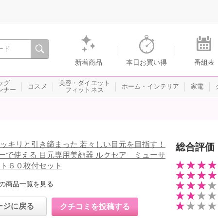
間を。通販・テレビショッピングのショップチャンネル
新着商品
本日お買い得
番組表
ッグ
美容・ダイエット
コスメ
ホーム・インテリア
家電
ンナー
フィットネス
スッキリと引き締まった 若々しい目元を目指す！
総合評価
ーで使える 目元専用美顔器 ルクセア ミューサ
ート６０枚付セット
の商品一覧を見る
ージに戻る
クチコミを投稿する