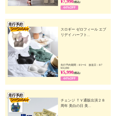
¥7,990
(税込)
44%OFF
先行SSV
スロギー ゼロフィール エブ
リデイ ハーフト...
先行予約期間：8/1〜6 放送日：8/7
¥10,890
¥5,990
(税込)
44%OFF
先行SSV
チェンジ ＴＶ通販出演２８
周年 美白の日 美...