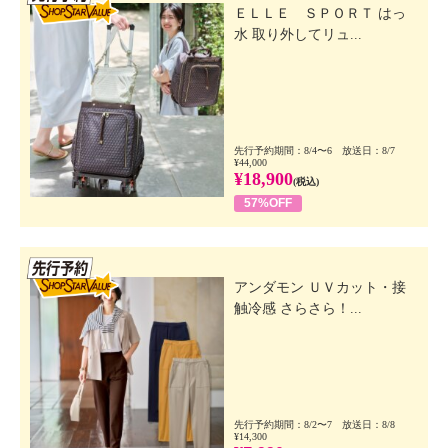
ＥＬＬＥ ＳＰＯＲＴ はっ
水 取り外してリュ...
先行予約期間：8/4〜6 放送日：8/7
¥44,000
¥18,900
(税込)
57%OFF
先行SSV
アンダモン ＵＶカット・接
触冷感 さらさら！...
先行予約期間：8/2〜7 放送日：8/8
¥14,300