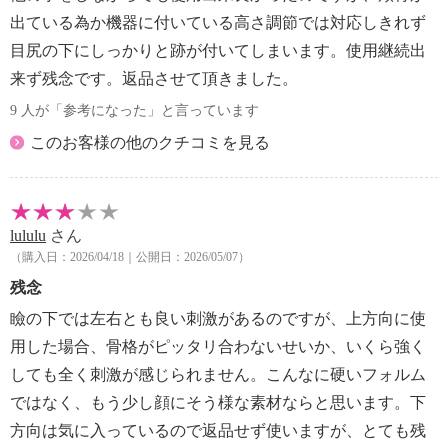
あらわれたりしたときは使用を中止し、医師に相談
出ている為か機器に付いている高さ調節では対応しきれず
する
目尻の下にしっかりと跡が付いてしまいます。使用継続出
・本品を使用する時は、金属製など通電するアクセサ
来ず残念です。返品させて頂きました。
リー類を外す
9 人が「参考になった」と言っています
・次の人は、使用する前に医師に相談する
・悪性腫瘍のある人
このお客様の他のクチコミを見る
・知覚障害のある人
・安静を必要とする人
・血圧異常、顔面神経痛の人
・使用は１ヶ所１日１回までとしてください
lululu
さん
・本体を広げすぎると折れるため、広げすぎないよう
（購入日：2026/04/18｜公開日：2026/05/07）
注意する
残念
【同梱書類】
瞼の下では左右とも良い刺激があるのですが、上方向に使
・取扱説明書（保証書付）
用した場合、骨格がピッタリ合わないせいか、いくら強く
・ご使用前に必ずお読みください
しても全く刺激が感じられません。こんなに硬いフォルム
【保証（有無）、保証期間】
・あり
ではなく、もう少し顔にそう様な素材ならと思います。下
・保証期間 ・本体：１年間
方向は気に入っているので返品せず使いますが、とても残