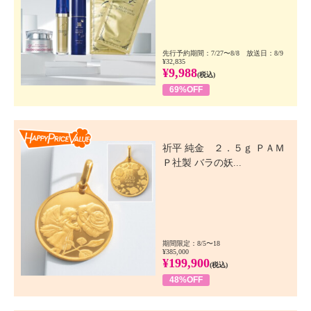
先行予約期間：7/27〜8/8 放送日：8/9
¥32,835
¥9,988
(税込)
69%OFF
Happy Price Value
祈平 純金 ２．５ｇ ＰＡＭ
Ｐ社製 バラの妖...
期間限定：8/5〜18
¥385,000
¥199,900
(税込)
48%OFF