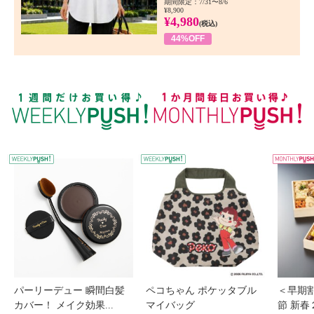
期間限定：7/31〜8/6
¥8,900
¥4,980
(税込)
44%OFF
WEEKLY PUSH
W
パーリーデュー 瞬間白髪
ペコちゃん ポケッタブル
＜早期
カバー！ メイク効果...
マイバッグ
節 新春