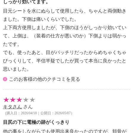
しっかり効いてます。
・静脈血栓症の方、またはその疑いがある方
・飲酒している方
目元シートを水にぬらして使用したら、ちゃんと両側動き
・発熱（３８℃以上）している方
ました。下側は痛いくらいでした。
・目に疾患のある方、またはその疑いがある方
上下両方使用しましたが、下側のほうがしっかり効いてい
・電極が直接目にあたらないよう注意する
て、上側は、（装着の仕方が悪いのか）下側よりは弱かっ
・小さなお子様、ご自分で取扱説明書の内容を理解で
たです。
きない方は使用しない
でも、使ったあと、目がパッチリだったからめちゃくちゃ
・本品をお子様の手の届くところに置かない
・使用中は絶対に手で電極部を触らない
びっくりして、半信半疑でしたが買って本当に良かったと
・電極部に金属を接触させない
思いました。
・他の電気製品とは併用しない
このお客様の他のクチコミを見る
・用途目的以外の使用や、取扱説明書の使用方法以外
で使用しない
・小さなお子様、ペットには使用しない
・本品を使用中に、他の方が触れないようにする
キタさん
さん
・浴室など湿度の高い所では使用しない
（購入日：2026/04/18｜公開日：2026/05/07）
・使用中または使用後に痛みや不快感を感じたり、肌
目尻の下に電極の跡がくっきり
荒れ、発疹、赤み、かゆみ、やけど、炎症などの異常
が
他の事をしながらでも使用出来良かったのですが、頬骨が