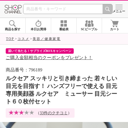
SHOP CHANNEL 
メニュー
商品を探す
本日お買得
番組表
SCピープル
カート
TOP
コスメ
美容／健康家電
届いて当たる！サプライズBOXキャンペーン
ク
ご購入金額相当のクーポンをプレゼント！
ク
商品番号：796189
ルクセア スッキリと引き締まった 若々しい
目元を目指す！ ハンズフリーで使える 目元
専用美顔器 ルクセア ミューサー 目元シー
ト６０枚付セット
（
33件のクチコミ
）