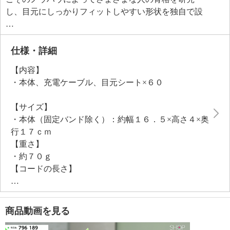
し、目元にしっかりフィットしやすい形状を独自で設
計。
上下ひっくり返すことで目の上の筋肉と目の下の筋肉
どちらにもアプローチできるように開発。
仕様・詳細
さらに、骨格に沿って電極の角度が変わるため、さま
【内容】
ざまな骨格の方にフィットしやすくなっています。
・本体、充電ケーブル、目元シート×６０
バンドを頭の後ろで調整することで、ハンズフリーで
使用可能。
【サイズ】
また、肌に触れるだけで使える高導電素材を採用して
・本体（固定バンド除く）：約幅１６．５×高さ４×奥
おり、ジェルや粘着パッドが不要。
行１７ｃｍ
ケアしたい時にすぐに、ながらで使えるのもうれしい
【重さ】
ポイント！パワーは３段階から選べるので自分に合っ
・約７０ｇ
た目元トレーニングが可能です。
【コードの長さ】
・約３０ｃｍ
【充電時間】
・約３時間
商品動画を見る
【商品仕様詳細】