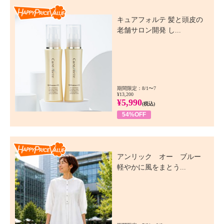
Happy Price Value
キュアフォルテ 髪と頭皮の
老舗サロン開発 し...
期間限定：8/1〜7
¥13,200
¥5,990
(税込)
54%OFF
Happy Price Value
アンリック オー ブルー
軽やかに風をまとう...