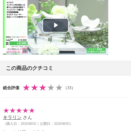
・内蔵電池：リチウムイオン充電池
・連続動作時間：（レベル１、フル充電時）約３０時
間
（レベル２、フル充電時）約２０時
間
Play
（レベル３、フル充電時）約１０時
間
Video
【メンテナンス】
※詳細は取扱説明書参照
【使用上の注意】
この商品のクチコミ
※詳細は取扱説明書参照
・次のような医用電気機器とは絶対に併用しない
・ペースメーカーなどの体内植込み型医用電気機器
総合評価
（33）
・人工心肺などの生命維持用医用電気機器
・心電計などの装着型医用電気機器
・次のような方は使用しない
・心臓疾患のある方、またはその疑いがある方
キラリン
さん
・妊娠中の方、出産直後の方
（購入日：2026/08/02｜公開日：2026/08/05）
・医師に運動を禁じられている方