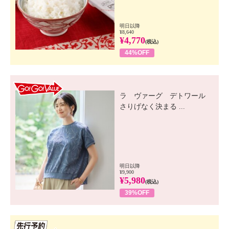
明日以降
¥8,640
¥4,770
(税込)
44%OFF
GO! GO! VALUE
ラ ヴァーグ デトワール
さりげなく決まる ...
明日以降
¥9,900
¥5,980
(税込)
39%OFF
先行SSV