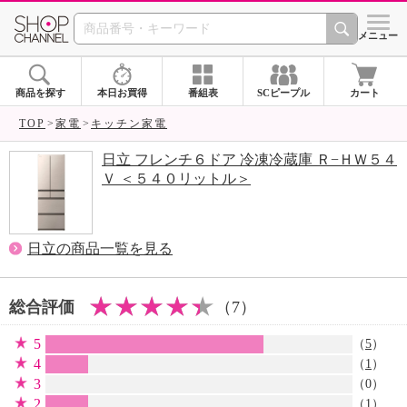
SHOP CHANNEL 
メニュー
商品を探す
本日お買得
番組表
SCピープル
カート
TOP
家電
キッチン家電
日立 フレンチ６ドア 冷凍冷蔵庫 Ｒ−ＨＷ５４
Ｖ ＜５４０リットル＞
日立の商品一覧を見る
総合評価
（7）
5
（
5
）
4
（
1
）
3
（0）
2
（
1
）