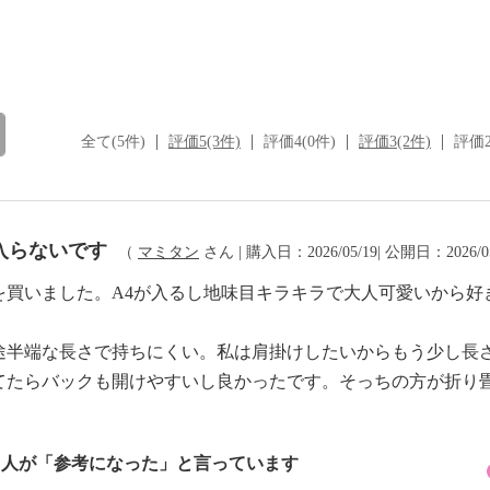
全て(5件)
評価5(3件)
評価4(0件)
評価3(2件)
評価2
入らないです
（
マミタン
さん | 購入日：2026/05/19| 公開日：2026/0
を買いました。A4が入るし地味目キラキラで大人可愛いから好
途半端な長さで持ちにくい。私は肩掛けしたいからもう少し長
てたらバックも開けやすいし良かったです。そっちの方が折り
1 人が「参考になった」と言っています