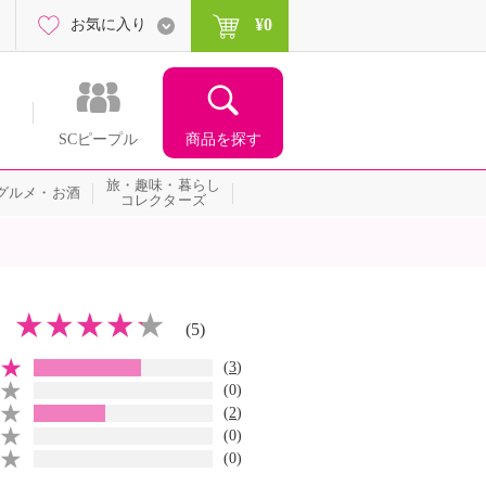
¥0
お気に入り
商品を探す
SCピープル
旅・趣味・暮らし
グルメ・お酒
コレクターズ
(5)
(
3
)
(0)
(
2
)
(0)
(0)