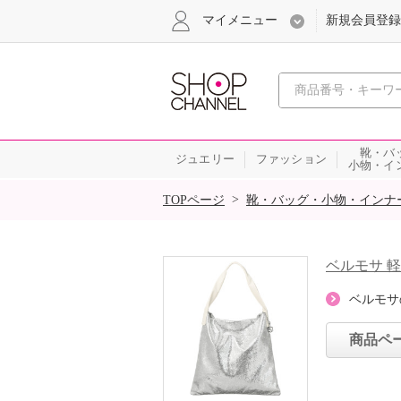
マイメニュー
新規会員登録
心おどる、瞬
靴・バ
ジュエリー
ファッション
小物・イ
SALE
>
TOPページ
靴・バッグ・小物・インナ
ベルモサ 
ベルモサ
商品ペ