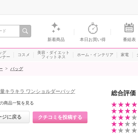
間を。通販・テレビショッピングのショップチャンネル
新着商品
本日お買い得
番組表
ッグ
美容・ダイエット
コスメ
ホーム・インテリア
家電
ンナー
フィットネス
>
ー
バッグ
軽量キラキラ ワンショルダーバッグ
総合評価
の商品一覧を見る
ージに戻る
クチコミを投稿する