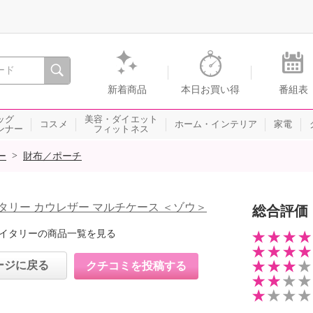
間を。通販・テレビショッピングのショップチャンネル
新着商品
本日お買い得
番組表
ッグ
美容・ダイエット
コスメ
ホーム・インテリア
家電
ンナー
フィットネス
>
ー
財布／ポーチ
タリー カウレザー マルチケース ＜ゾウ＞
総合評価
イタリーの商品一覧を見る
ージに戻る
クチコミを投稿する