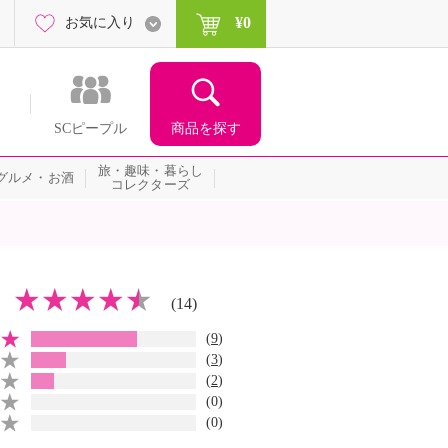
¥0
お気に入り
商品を探す
SCピープル
旅・趣味・暮らし
グルメ・お酒
コレクターズ
(14)
(
9
)
(
3
)
(
2
)
(0)
(0)