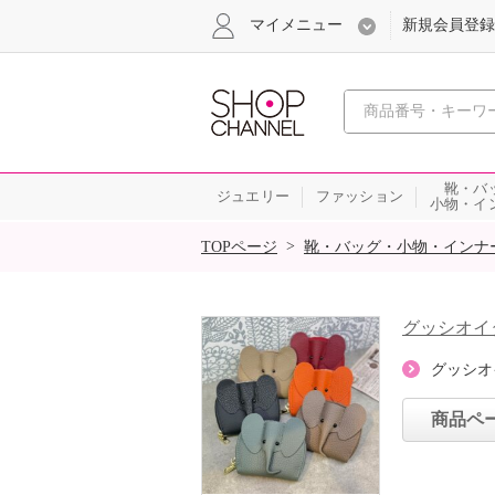
マイメニュー
新規会員登録
心おどる、瞬
靴・バ
ジュエリー
ファッション
小物・イ
SALE
>
TOPページ
靴・バッグ・小物・インナ
グッシオイ
グッシオ
商品ペ