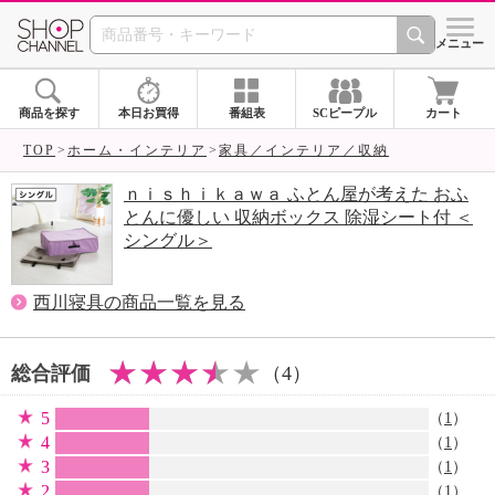
SHOP CHANNEL 
メニュー
商品を探す
本日お買得
番組表
SCピープル
カート
TOP
ホーム・インテリア
家具／インテリア／収納
ｎｉｓｈｉｋａｗａ ふとん屋が考えた おふ
とんに優しい 収納ボックス 除湿シート付 ＜
シングル＞
西川寝具の商品一覧を見る
総合評価
（4）
5
（
1
）
4
（
1
）
3
（
1
）
2
（
1
）