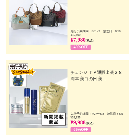
先行予約期間：8/7〜9 放送日：8/10
¥15,800
¥7,980
(税込)
49%OFF
先行SSV
チェンジ ＴＶ通販出演２８
周年 美白の日 美...
先行予約期間：7/27〜8/8 放送日：8/9
¥32,835
¥9,988
(税込)
69%OFF