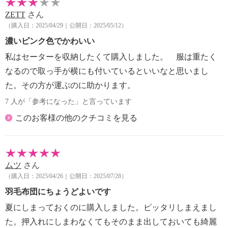
※詳細は同梱書類参照
ZETT
さん
・洗濯・水拭き・アイロン掛け・ドライクリーニング
（購入日：2025/04/29｜公開日：2025/05/12）
等はしない
濃いピンク色でかわいい
・除湿シートは吸湿センサーの色が変化したら天日干
私はセーターを収納したくて購入しました。 服は重たく
しする
【使用上の注意】
なるので取っ手が横にも付いているといいなと思いまし
※詳細は同梱書類参照
た。その方が運ぶのに助かります。
【同梱書類】
7 人が「参考になった」と言っています
・ご使用方法
このお客様の他のクチコミを見る
【保証（有無）、保証期間】
・なし
【原産国（地）】
・中国製
ムツ
さん
（購入日：2025/04/26｜公開日：2025/07/28）
羽毛布団にちょうどよいです
夏にしまっておくのに購入しました。ピッタリしまえまし
た。押入れにしまわなくてもそのまま出しておいても綺麗