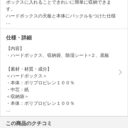
ボックスに入れることできれいに簡単に収納できま
す。
ハードボックスの天板と本体にバックルをつけた仕様
のため、天板に体重をかけて上から押すだけで簡単に
バックルを留めることができ、ファスナーを閉める作
業も楽々。
仕様・詳細
押入れやクローゼットに収納しやすいサイズで作製し
【内容】
ている点もポイント。
・ハードボックス、収納袋、除湿シート×２、底板
底板付きで天地がしっかりとしているため、収納ハー
ドボックス同士を重ねて収納することも可能。
【素材・材質・成分】
収納時の湿気対策のために、シリカゲルＢタイプを使
＜ハードボックス＞
用した除湿シートも付属しています。
・本体：ポリプロピレン１００％
生地には丈夫で通気性のある、不織布生地を採用。
・中芯：紙
密閉しないことで、羽毛ふとんをできるだけ良い状態
＜収納袋＞
で保管することができます。
・本体：ポリプロピレン１００％
羽毛以外のおふとんや毛布、衣類などを収納すること
＜除湿シート＞
も可能。
・外袋：ポリエステル１００％
この商品のクチコミ
・中材：シリカゲルＢタイプ