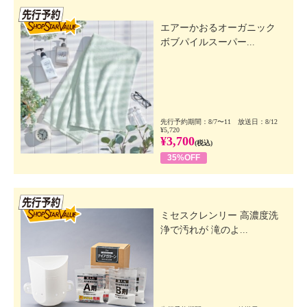
先行SSV
エアーかおるオーガニック
ボブパイルスーパー...
先行予約期間：8/7〜11 放送日：8/12
¥5,720
¥3,700
(税込)
35%OFF
先行SSV
ミセスクレンリー 高濃度洗
浄で汚れが 滝のよ...