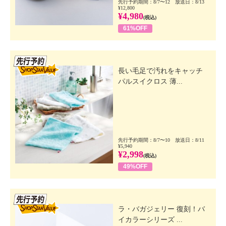
先行予約期間：8/7〜12 放送日：8/13
¥12,800
¥4,980
(税込)
61%OFF
先行SSV
長い毛足で汚れをキャッチ
パルスイクロス 薄...
先行予約期間：8/7〜10 放送日：8/11
¥5,940
¥2,998
(税込)
49%OFF
先行SSV
ラ・バガジェリー 復刻！バ
イカラーシリーズ ...