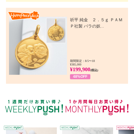
Happy Price Value
祈平 純金 ２．５ｇ ＰＡＭ
Ｐ社製 バラの妖...
期間限定：8/5〜18
¥385,000
¥199,900
(税込)
48%OFF
WEEKLY PUSH
W