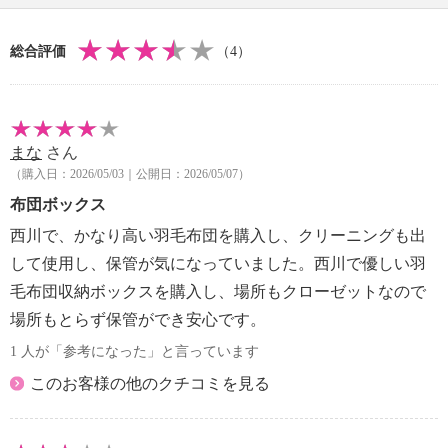
【サイズ】
・ハードボックス：約５１×６２×１６ｃｍ
総合評価
（4）
・収納袋：（展開時）約１２０×１７２ｃｍ
【重さ】
・ハードボックス：約１．５５ｋｇ（１個、底板含
む）
まな
さん
・収納袋：約０．２６ｋｇ（１個）
（購入日：2026/05/03｜公開日：2026/05/07）
※重さに個体差あり
【商品仕様詳細】
布団ボックス
＜ハードボックス＞
西川で、かなり高い羽毛布団を購入し、クリーニングも出
・開口部：ダブルファスナー
して使用し、保管が気になっていました。西川で優しい羽
・バックル（内側）：２対
毛布団収納ボックスを購入し、場所もクローゼットなので
・ポケット（内側）：１個
場所もとらず保管ができ安心です。
・天板あり（取り外し不可）：１個
＜収納袋＞
1 人が「参考になった」と言っています
・シングルファスナー仕様
このお客様の他のクチコミを見る
・バックル：２対
・ポケット（内側）：１個
【メンテナンス】