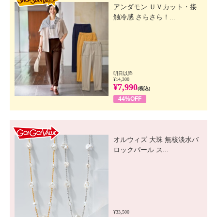
アンダモン ＵＶカット・接
触冷感 さらさら！...
明日以降
¥14,300
¥7,990
(税込)
44%OFF
GO! GO! VALUE
オルウィズ 大珠 無核淡水バ
ロックパール ス...
¥33,500