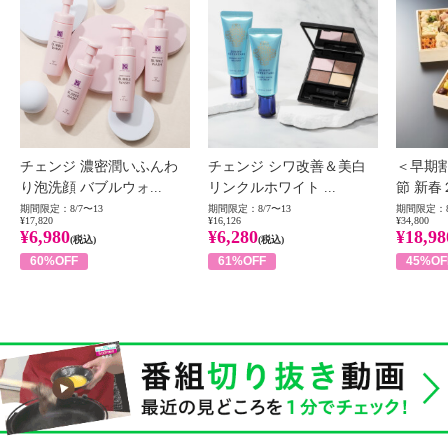
チェンジ 濃密潤いふんわ
チェンジ シワ改善＆美白
＜早期
り泡洗顔 バブルウォ...
リンクルホワイト ...
節 新春
期間限定：8/7〜13
期間限定：8/7〜13
期間限定：8
¥17,820
¥16,126
¥34,800
¥6,980
¥6,280
¥18,98
(税込)
(税込)
60%OFF
61%OFF
45%OF