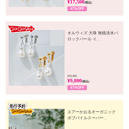
¥17,500
(税込)
47%OFF
GO! GO! VALUE
オルウィズ 大珠 無核淡水バ
ロックパール イ...
¥18,800
¥9,800
(税込)
47%OFF
先行SSV
エアーかおるオーガニック
ボブパイルスーパー...