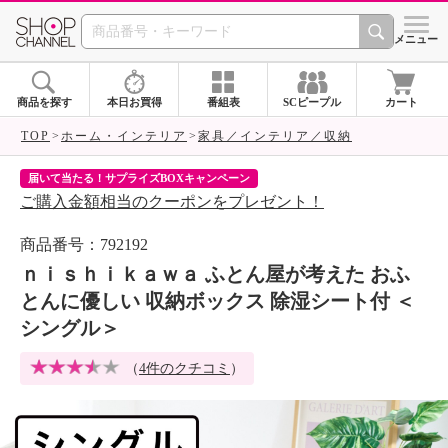
SHOP CHANNEL 
メニュー
商品を探す
本日お買得
番組表
SCピープル
カート
TOP
ホーム・インテリア
家具／インテリア／収納
届いて当たる！サプライズBOXキャンペーン
ク
ご購入金額相当のクーポンをプレゼント！
ク
商品番号：792192
ｎｉｓｈｉｋａｗａ ふとん屋が考えた おふ
とんに優しい 収納ボックス 除湿シート付 ＜
シングル＞
（
4件のクチコミ
）