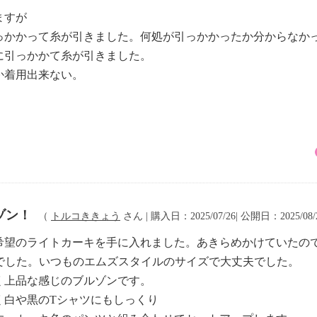
ますが
っかかって糸が引きました。何処が引っかかったか分からなか
に引っかかて糸が引きました。
か着用出来ない。
ゾン！
（
トルコききょう
さん | 購入日：2025/07/26| 公開日：2025/08
希望のライトカーキを手に入れました。あきらめかけていたの
うどでした。いつものエムズスタイルのサイズで大丈夫でした。
く上品な感じのブルゾンです。
く白や黒のTシャツにもしっくり