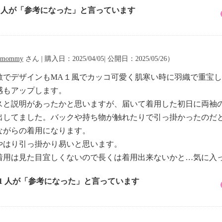
6 人が「参考になった」と言っています
mommy
さん | 購入日：2025/04/05| 公開日：2025/05/26）
敵でデザインもMA１風でカッコ可愛く肌寒い時に羽織で重宝
感もアップします。
スと説明があったかと思いますが、届いて着用した初日に両袖
出してました。バックや持ち物が触れたりで引っ掛かったのだ
ながらの着用になります。
やはり引っ掛かり易いと思います。
着用は見た目宜しくないので長くは着用出来ないかと…気に入
11 人が「参考になった」と言っています