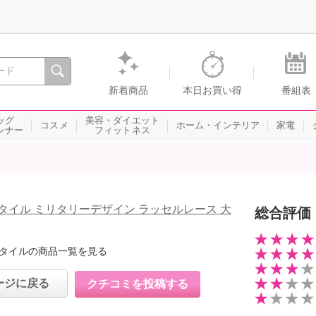
間を。通販・テレビショッピングのショップチャンネル
新着商品
本日お買い得
番組表
ッグ
美容・ダイエット
コスメ
ホーム・インテリア
家電
ンナー
フィットネス
タイル ミリタリーデザイン ラッセルレース 大
総合評価
タイルの商品一覧を見る
ージに戻る
クチコミを投稿する