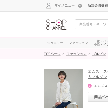
マイメニュー
新規会員登録
心おどる、瞬
靴・バ
ジュエリー
ファッション
小物・イ
SALE
>
>
TOPページ
ファッション
ブルゾン
エムズ ス
人ブルゾン
エムズス
商品ペ