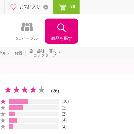
¥0
お気に入り
商品を探す
SCピープル
旅・趣味・暮らし
グルメ・お酒
コレクターズ
(26)
(
10
)
(
7
)
(
3
)
(
4
)
(
2
)