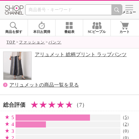
SHOP CHANNEL 
メニュー
商品を探す
本日お買得
番組表
SCピープル
カート
TOP
ファッション
パンツ
アリュメット 総柄プリント ラップパンツ
アリュメットの商品一覧を見る
総合評価
（7）
5
（
5
）
4
（
2
）
3
（0）
2
（0）