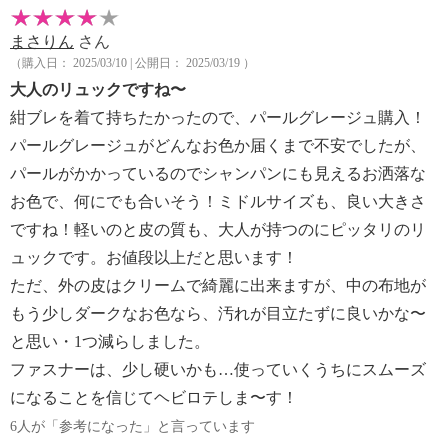
まさりん
さん
（購入日： 2025/03/10 | 公開日： 2025/03/19 ）
大人のリュックですね〜
紺ブレを着て持ちたかったので、パールグレージュ購入！
パールグレージュがどんなお色か届くまで不安でしたが、
パールがかかっているのでシャンパンにも見えるお洒落な
お色で、何にでも合いそう！ミドルサイズも、良い大きさ
ですね！軽いのと皮の質も、大人が持つのにピッタリのリ
ュックです。お値段以上だと思います！
ただ、外の皮はクリームで綺麗に出来ますが、中の布地が
もう少しダークなお色なら、汚れが目立たずに良いかな〜
と思い・1つ減らしました。
ファスナーは、少し硬いかも…使っていくうちにスムーズ
になることを信じてヘビロテしま〜す！
6人が「参考になった」と言っています