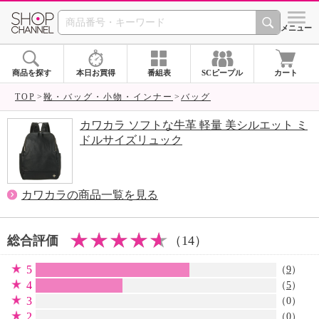
SHOP CHANNEL 
メニュー
商品を探す
本日お買得
番組表
SCピープル
カート
TOP
靴・バッグ・小物・インナー
バッグ
カワカラ ソフトな牛革 軽量 美シルエット ミ
ドルサイズリュック
カワカラの商品一覧を見る
総合評価
（14）
5
（
9
）
4
（
5
）
3
（0）
2
（0）