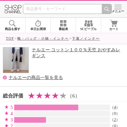
SHOP CHANNEL 
メニュー
商品を探す
本日お買得
番組表
SCピープル
カート
TOP
靴・バッグ・小物・インナー
下着／インナー
ナルエー コットン１００％天竺 おやすみレ
ギンス
ナルエーの商品一覧を見る
総合評価
（6）
5
（
4
）
4
（0）
3
（
2
）
2
（0）