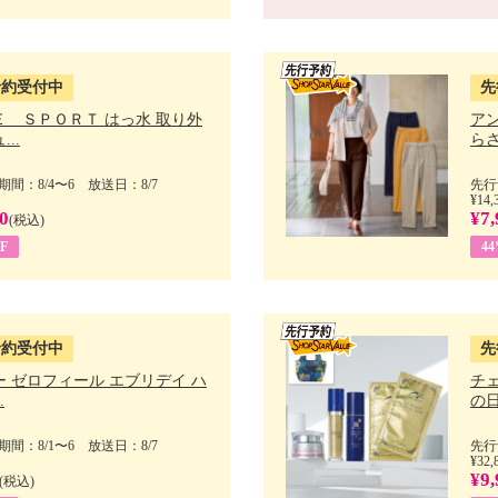
予約受付中
先
Ｅ ＳＰＯＲＴ はっ水 取り外
ア
..
らさ
間：8/4〜6 放送日：8/7
先行
¥14,
0
¥7,
(税込)
F
4
予約受付中
先
 ゼロフィール エブリデイ ハ
チ
.
の日 
間：8/1〜6 放送日：8/7
先行
¥32,
¥9,
(税込)