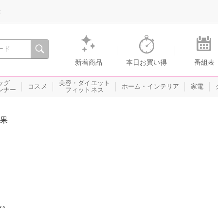
録
、瞬間を。通販・テレビショッピングのショップチャンネル
新着商品
本日お買い得
番組表
ッグ
美容・ダイエット
コスメ
ホーム・インテリア
家電
ンナー
フィットネス
果
ん。