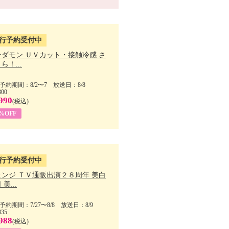
行予約受付中
ンダモン ＵＶカット・接触冷感 さ
ら！...
予約期間：8/2〜7 放送日：8/8
300
990
(税込)
4%OFF
行予約受付中
ェンジ ＴＶ通販出演２８周年 美白
美...
予約期間：7/27〜8/8 放送日：8/9
835
988
(税込)