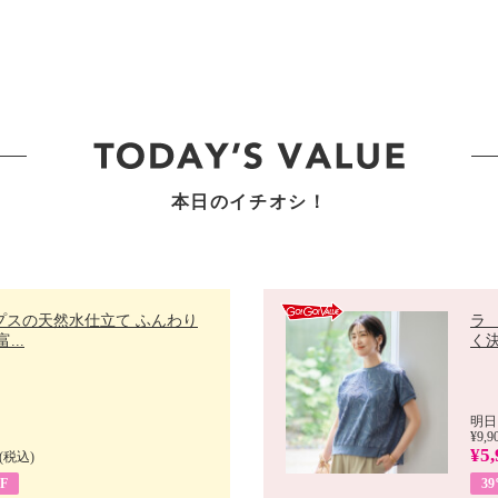
本日のイチオシ！
プスの天然水仕立て ふんわり
ラ
...
く決
明日
¥9,9
¥5,
(税込)
F
3