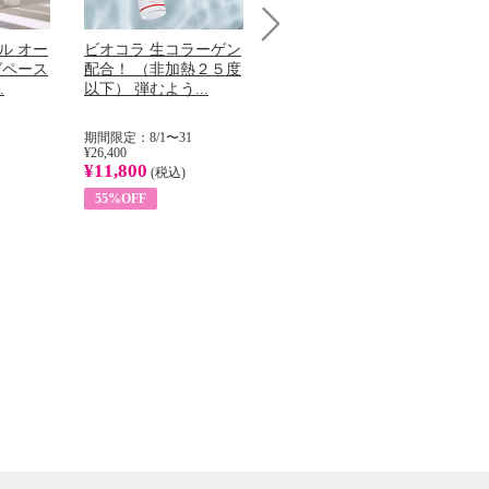
ル オー
ビオコラ 生コラーゲン
オリタリア社 エキスト
パ
Next
グペース
配合！ （非加熱２５度
ラバージン オリーブオ
髪
.
以下） 弾むよう...
イル （ノンフィ...
で
期間限定：8/1〜31
期間限定：8/1〜31
期間
¥26,400
¥22,400
¥14
¥11,800
¥8,200
¥5
(税込)
(税込)
55%OFF
63%OFF