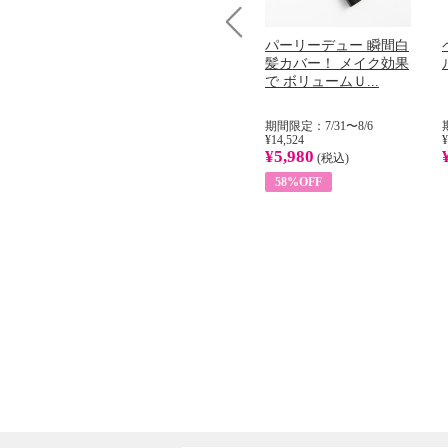
コラーゲン
オリタリア社 エキスト
パーリーデュー 瞬間白
Prev
加熱２５度
ラバージン オリーブオ
髪カバー！ メイク効果
...
イル （ノンフィ...
で ボリュームＵ...
31
期間限定：8/1〜31
期間限定：7/31〜8/6
¥22,400
¥14,524
¥
¥8,200
¥5,980
)
(税込)
(税込)
63%OFF
58%OFF