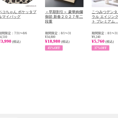
ペコちゃん ポケッタブ
＜早期割引＞ 豪華絢爛
こつみつデンタ
ルマイバッグ
御節 新春２０２７年二
ラル エイジン
段重
ト プレミアム ..
期間限定：7/31〜8/6
期間限定：8/1〜31
期間限定：8/1〜31
4,510
¥34,800
¥9,240
¥3,990
¥18,980
¥5,760
(税込)
(税込)
(税込)
45%OFF
37%OFF