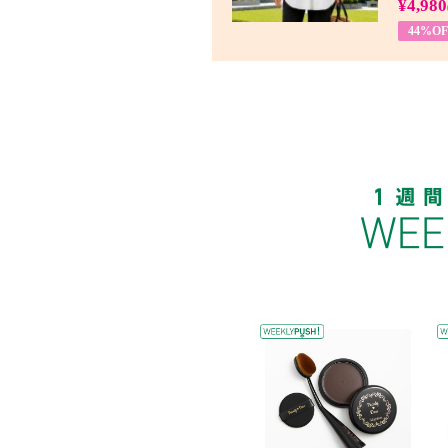
¥4,980
44%OF