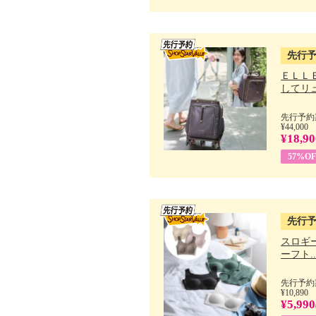
先行
ＥＬＬ
してリュ.
先行予約期
¥44,000
¥18,90
57%OF
先行
スロギー
ーフト..
先行予約期
¥10,890
¥5,990