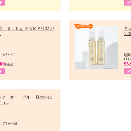
F
6
金 ２．５ｇ ＰＡＭＰ社製 バ
キ
.
ン開
8/5〜18
期間
¥13,
900
¥5,
(税込)
F
5
ック オー ブルー 軽やかに
う...
/31〜8/6