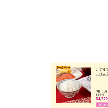
北アル
ごはん 富
明日以降
¥8,640
¥4,770
44%OF