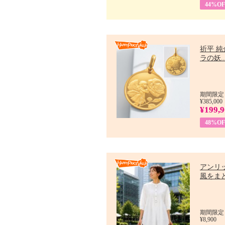
44%OF
祈平 純
ラの妖..
期間限定：
¥385,000
¥199,
48%OF
アンリ
風をまと
期間限定：7
¥8,900