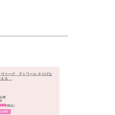
 ヴァーグ デトワール さりげな
まる ...
以降
00
980
(税込)
9%OFF