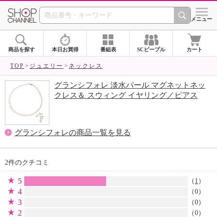
SHOP CHANNEL 
メニュー
商品を探す
本日お買得
番組表
SCピープル
カート
TOP
ジュエリー
ネックレス
グランシフォレ 淡水パール マグネットネッ
クレス＆ スウィング イヤリング／ピアス
グランシフォレの商品一覧を見る
2件のクチコミ
5
（
1
）
4
（0）
3
（0）
2
（0）