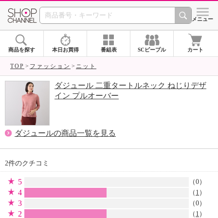
SHOP CHANNEL 
メニュー
商品を探す
本日お買得
番組表
SCピープル
カート
TOP
ファッション
ニット
ダジュール 二重タートルネック ねじりデザ
イン プルオーバー
ダジュールの商品一覧を見る
2件のクチコミ
5
（0）
4
（
1
）
3
（0）
2
（
1
）