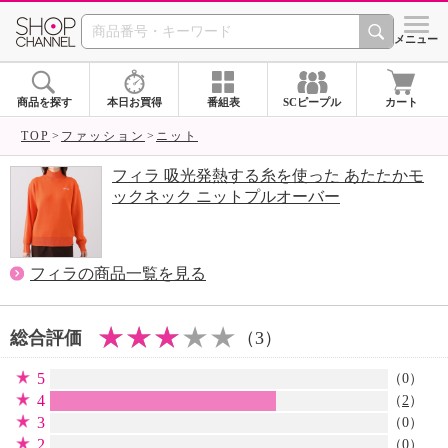
SHOP CHANNEL 
メニュー
商品を探す
本日お買得
番組表
SCピープル
カート
TOP
ファッション
ニット
フィラ 吸光発熱する糸を使った あたたかモ
ックネック ニットプルオーバー
フィラの商品一覧を見る
総合評価
（3）
5
（0）
4
（
2
）
3
（0）
2
（0）