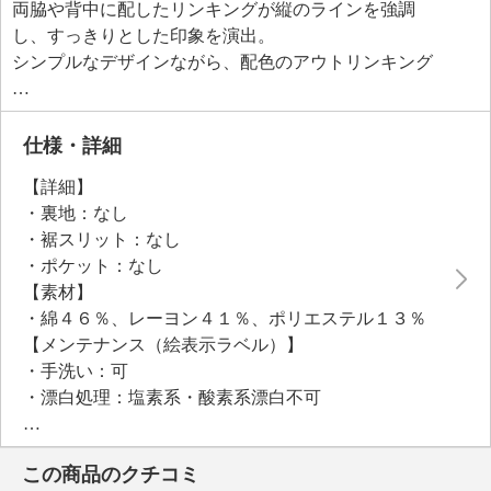
両脇や背中に配したリンキングが縦のラインを強調
し、すっきりとした印象を演出。
シンプルなデザインながら、配色のアウトリンキング
がアクセントとなり、エフォートレスな魅力を醸し出
します。
さまざまなボトムスと合わせやすく、幅広いスタイリ
仕様・詳細
ングが楽しめます。
【詳細】
・裏地：なし
・裾スリット：なし
・ポケット：なし
【素材】
・綿４６％、レーヨン４１％、ポリエステル１３％
【メンテナンス（絵表示ラベル）】
・手洗い：可
・漂白処理：塩素系・酸素系漂白不可
・タンブル乾燥：不可
・自然乾燥：日陰の平干し
この商品のクチコミ
・アイロン仕上げ：可（中温）