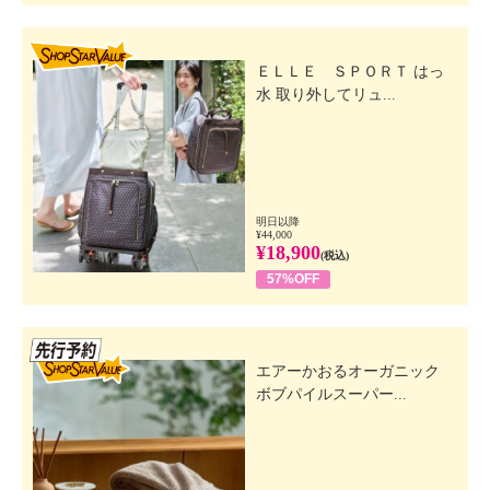
SHOP STAR VALUE
ＥＬＬＥ ＳＰＯＲＴ はっ
水 取り外してリュ...
明日以降
¥44,000
¥18,900
(税込)
57%OFF
先行SSV
エアーかおるオーガニック
ボブパイルスーパー...