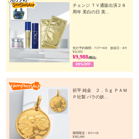
チェンジ ＴＶ通販出演２８
周年 美白の日 美...
先行予約期間：7/27〜8/8 放送日：8/9
¥32,835
¥9,988
(税込)
69%OFF
Happy Price Value
祈平 純金 ２．５ｇ ＰＡＭ
Ｐ社製 バラの妖...
期間限定：8/5〜18
¥385,000