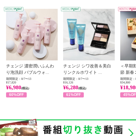
WEEKLY PUSH
W
チェンジ 濃密潤いふんわ
チェンジ シワ改善＆美白
＜早期
り泡洗顔 バブルウォ...
リンクルホワイト ...
節 新春
期間限定：8/7〜13
期間限定：8/7〜13
期間限定：8
¥17,820
¥16,126
¥34,800
¥6,980
¥6,280
¥18,98
(税込)
(税込)
60%OFF
61%OFF
45%OF