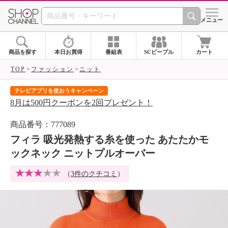
SHOP CHANNEL 
メニュー
商品を探す
本日お買得
番組表
SCピープル
カート
TOP
ファッション
ニット
テレビアプリを使おうキャンペーン
届
8月は500円クーポンを2回プレゼント！
ご
商品番号：777089
フィラ 吸光発熱する糸を使った あたたかモ
ックネック ニットプルオーバー
（
3件のクチコミ
）