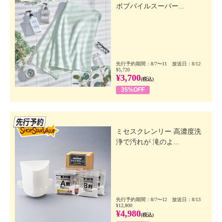
ボブパイルスーパー...
先行予約期間：8/7〜11 放送日：8/12
¥5,720
¥3,700
(税込)
35%OFF
先行SSV
ミセスクレンリー 高濃度洗
浄で汚れが 滝のよ...
先行予約期間：8/7〜12 放送日：8/13
¥12,800
¥4,980
(税込)