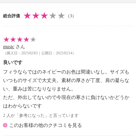
・ドライクリーニング：石油系ドライクリーニング可
・ウエットクリーニング：可
総合評価
（3）
【メンテナンス（ケアラベル）】
・単品洗い
・水や汗などによる色落ち、色移り注意
・摩擦による色落ち、色移り注意
music
さん
・毛玉が生じるおそれあり
（購入日：2025/02/03｜公開日：2025/02/14）
・無蛍光洗剤使用
【原産国（地）】
良いです
・中国製
フィラならではのネイビーのお色は間違いなし。サイズも
いつものサイズで大丈夫。素材の厚さが丁度、肩の凝らな
※縫い付けタグに「ＦＩＬＡ ＧＯＬＦ」と記載あり
い、重みは苦になりなりません。
ただ、外出してないので今現在の寒さに負けないかどうか
はわからないです
2 人が「参考になった」と言っています
このお客様の他のクチコミを見る