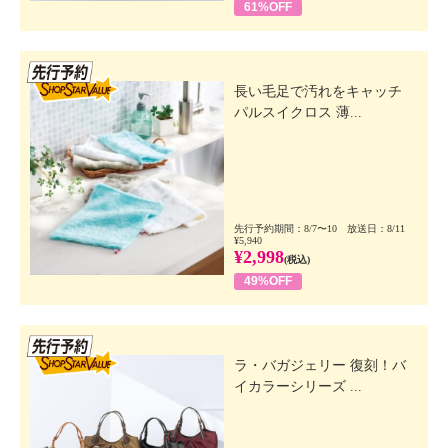
61%OFF
先行SSV
長い毛足で汚れをキャッチ
パルスイクロス 薄...
先行予約期間：8/7〜10 放送日：8/11
¥5,940
¥2,998
(税込)
49%OFF
先行SSV
ラ・バガジェリー 復刻！バ
イカラーシリーズ ...