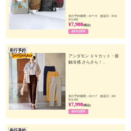
先行予約期間：8/7〜9 放送日：8/10
¥15,800
¥7,980
(税込)
49%OFF
先行SSV
アンダモン ＵＶカット・接
触冷感 さらさら！...
先行予約期間：8/2〜7 放送日：8/8
¥14,300
¥7,990
(税込)
44%OFF
先行SSV