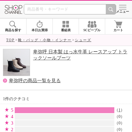
SHOP CHANNEL 
メニュー
商品を探す
本日お買得
番組表
SCピープル
カート
TOP
靴・バッグ・小物・インナー
シューズ
卑弥呼 日本製 はっ水牛革 レースアップ トラ
ックソールブーツ
卑弥呼の商品一覧を見る
1件のクチコミ
5
（
1
）
4
（0）
3
（0）
2
（0）