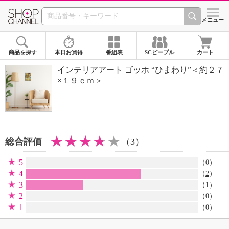
SHOP CHANNEL 
メニュー
商品を探す
本日お買得
番組表
SCピープル
カート
インテリアアート ゴッホ “ひまわり”＜約２７
×１９ｃｍ＞
総合評価
（3）
5
（0）
4
（
2
）
3
（
1
）
2
（0）
1
（0）