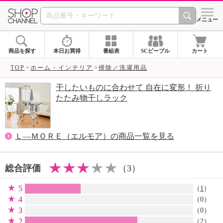
SHOP CHANNEL 
メニュー
商品を探す
本日お買得
番組表
SCピープル
カート
TOP
ホーム・インテリア
掃除／洗濯用品
干したいものに合わせて 自在に変形！ 折り
たたみ物干しラック
Ｌ―ＭＯＲＥ（エルモア）の商品一覧を見る
総合評価
（3）
5
（
1
）
4
（0）
3
（0）
2
（
2
）