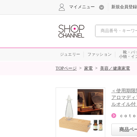
マイメニュー
新規会員登録
心おどる、瞬
靴・バ
ジュエリー
ファッション
小物・イ
SALE
>
>
TOPページ
家電
美容／健康家電
＜使用期限
アロマディ
ルオイル付
ｃｏｔｏ
商品ペ