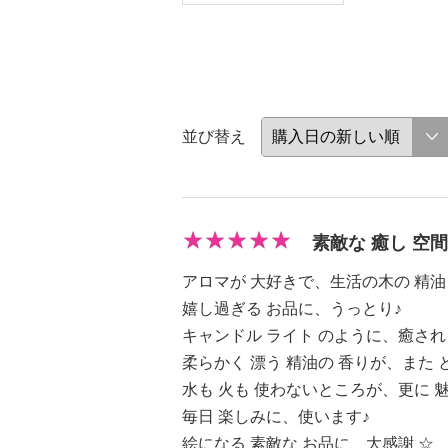
並び替え
素敵な 癒し 空間
アロマが 大好きで、生活の木の 精油
嬉し過ぎる お品に、うっとり♪
キャンドル ライト のように、癒され
柔らかく 漂う 精油の 香りが、また 
水も 火も 使わないところが、更に 魅
毎日 楽しみに、使います♪
絵になる 素敵な お品に、大感謝 ☆