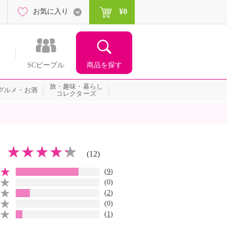
¥0
お気に入り
商品を探す
SCピープル
旅・趣味・暮らし
グルメ・お酒
コレクターズ
(12)
(
9
)
(0)
(
2
)
(0)
(
1
)