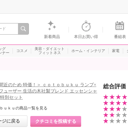
間を。通販・テレビショッピングのショップチャンネル
新着商品
本日お買い得
番組表
ッグ
美容・ダイエット
コスメ
ホーム・インテリア
家電
ンナー
フィットネス
間近のため 特価！＞ ｃｏｔｏｂｕｋｕ ランプ×
総合評価
フューザー 生活の木社製ブレンド エッセンシャ
 特別セット
ｂｕｋｕの商品一覧を見る
ージに戻る
クチコミを投稿する