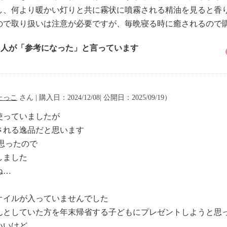
し、何より暖かい灯りと共に霧状に噴霧される精油を見ると香
ので取り扱いは注意が必要ですが、毎晩寝る時に癒されるので
5 人が「参考になった」と言っています
たっこ
さん | 購入日：2024/12/08| 公開日：2025/09/19）
使っていましたが
される逸品だと思います
思ったので
しました
ね…
オイルが入っていませんでした
んとしていた方を年末帰省する子どもにプレゼントしようと思
いいけど…