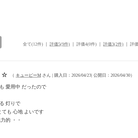
全て(12件)
評価5(9件)
評価4(0件)
評価3(2件)
評価
 ☆
（
キューピーM
さん | 購入日：2026/04/23| 公開日：2026/04/30）
も 愛用中 だったので
る 灯りで
とても 心地 よいです
力的 ・・