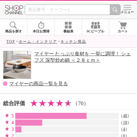
SHOP CHANNEL 
メニュー
商品を探す
本日お買得
番組表
SCピープル
カート
TOP
ホーム・インテリア
キッチン用品
マイヤー たっぷり食材を 一挙に調理！ シェ
フズ 深型炒め鍋 ＜２８ｃｍ＞
マイヤーの商品一覧を見る
総合評価
（70）
5
（
48
）
4
（
18
）
3
（
4
）
2
（0）