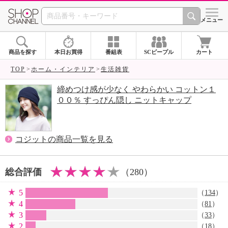
SHOP CHANNEL 
メニュー
商品を探す
本日お買得
番組表
SCピープル
カート
TOP
ホーム・インテリア
生活雑貨
締めつけ感が少なく やわらかい コットン１
００％ すっぴん隠し ニットキャップ
コジットの商品一覧を見る
総合評価
（280）
5
（
134
）
4
（
81
）
3
（
33
）
2
（
18
）