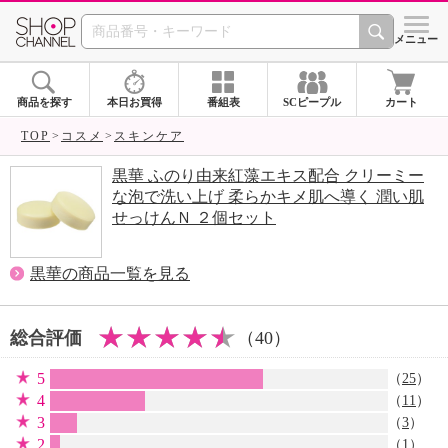
SHOP CHANNEL 
メニュー
商品を探す
本日お買得
番組表
SCピープル
カート
TOP
コスメ
スキンケア
黒華 ふのり由来紅藻エキス配合 クリーミー
な泡で洗い上げ 柔らかキメ肌へ導く 潤い肌
せっけんＮ ２個セット
黒華の商品一覧を見る
総合評価
（40）
5
（
25
）
4
（
11
）
3
（
3
）
2
（
1
）