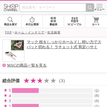
SHOP CHANNEL 
メニュー
商品を探す
本日お買得
番組表
SCピープル
カート
TOP
ホーム・インテリア
生活雑貨
マック 枝をしっかりホールドし 軽い力でス
パッと切れる！ ラチェット式 剪定ハサミ
MACの商品一覧を見る
総合評価
（3）
5
（
1
）
4
（0）
3
（0）
2
（
1
）