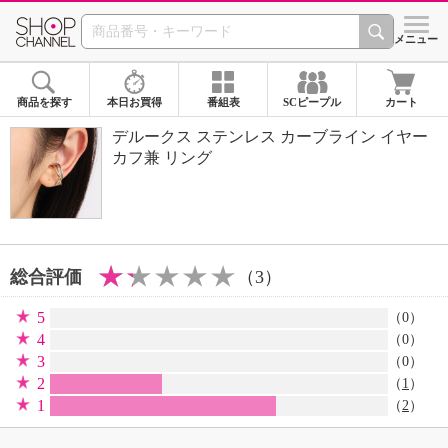
SHOP CHANNEL 
メニュー
商品を探す
本日お買得
番組表
SCピープル
カート
デルークス ステンレス カーブライン イヤー
カフ兼 リング
総合評価
（3）
5
（0）
4
（0）
3
（0）
2
（
1
）
1
（
2
）