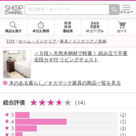
SHOP CHANNEL 
メニュー
商品を探す
本日お買得
番組表
SCピープル
カート
TOP
ホーム・インテリア
家具／インテリア／収納
＜５段＞天然木桐材で軽量！ 組み立て不要
全段カギ付 リビングチェスト
木のある暮らし／オスマック家具の商品一覧を見る
総合評価
（14）
5
（
2
）
4
（
7
）
3
（
3
）
2
（
1
）