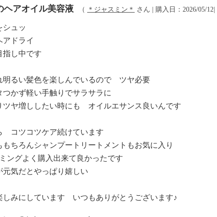
のヘアオイル美容液
（
＊ジャスミン＊
さん | 購入日：2026/05/12|
スをシュッ
ヘアドライ
目指し中です
れ明るい髪色を楽しんでいるので ツヤ必要
タつかず軽い手触りでサラサラに
りツヤ増ししたい時にも オイルエサンス良いんです
ら コツコツケア続けています
ももちろんシャンプートリートメントもお気に入り
イミングよく購入出来て良かったです
が元気だとやっぱり嬉しい
ね
楽しみにしています いつもありがとうございます♪