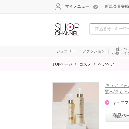
マイメニュー
新規会員登録
心おどる、瞬
靴・バ
ジュエリー
ファッション
小物・イ
SALE
>
>
TOPページ
コスメ
ヘアケア
キュアフォ
髪へ導く 
キュアフ
商品ペ