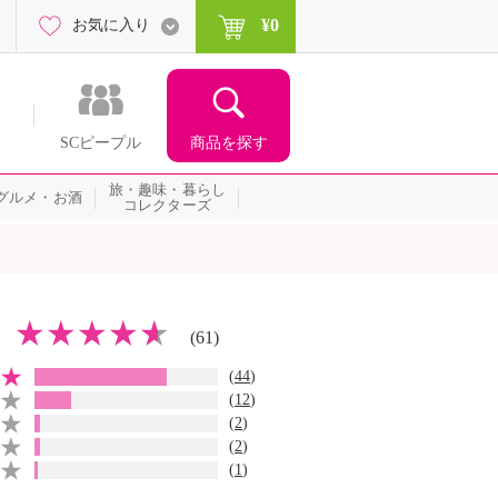
¥0
お気に入り
商品を探す
SCピープル
旅・趣味・暮らし
グルメ・お酒
コレクターズ
(61)
(
44
)
(
12
)
(
2
)
(
2
)
(
1
)