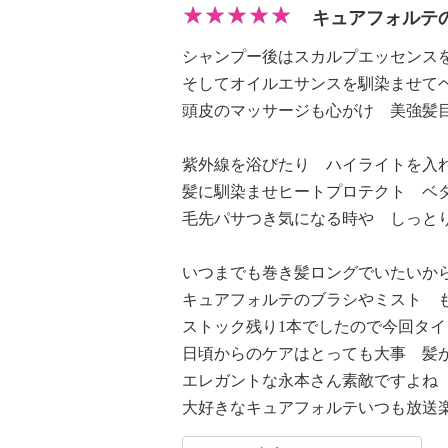
キュアフォルテ
シャンプー後はスカルプエッセン
そしてオイルエサンスを馴染ませて
頭皮のマッサージも心がけ 美強髪
紫外線を浴びたり ハイライトを入
髪に馴染ませヒートプロテクト ベ
毛先パサつき気になる時や しっと
いつまでも巻き髪ロングでいたいか
キュアフォルテのブラシやミスト 
ストック残り1本でしたので今回タ
日頃からのケアはとっても大事 髪
エレガントな永本さん素敵ですよ
大好きなキュアフォルテいつも放送