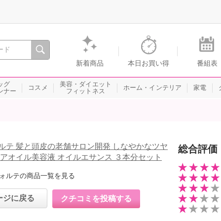
間を。通販・テレビショッピングのショップチャンネル
新着商品
本日お買い得
番組表
ッグ
美容・ダイエット
コスメ
ホーム・インテリア
家電
ンナー
フィットネス
ルテ 髪と頭皮の老舗サロン開発 しなやかなツヤ
総合評価
ヘアオイル美容液 オイルエサンス ３本分セット
ォルテの商品一覧を見る
ージに戻る
クチコミを投稿する