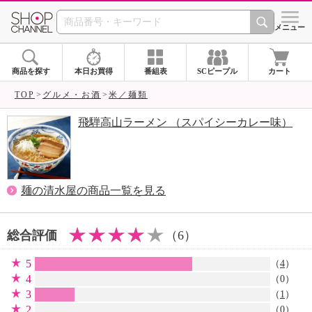
SHOP CHANNEL 
メニュー
商品を探す
本日お買得
番組表
SCピープル
カート
TOP
グルメ・お酒
米／麺類
飛騨高山ラーメン （スパイシーカレー味）
麺の清水屋の商品一覧を見る
総合評価
（6）
5
（
4
）
4
（0）
3
（
1
）
2
（0）