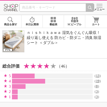
SHOP CHANNEL 
メニュー
商品を探す
本日お買得
番組表
SCピープル
カート
ｎｉｓｈｉｋａｗａ 湿気をぐんぐん吸収！
繰り返し使える 防カビ・防ダニ・消臭 除湿
シート ＜ダブル＞
総合評価
（46）
5
（
13
）
4
（
19
）
3
（
8
）
2
（
3
）
1
（
3
）