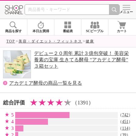
SHOP CHANNEL 
メニュー
商品を探す
本日お買得
番組表
SCピープル
カート
TOP
美容・ダイエット・フィットネス
健康
デビュー２０周年 累計３億包突破！ 美容栄
養素の宝庫 生きてる酵母 “アカデミア酵母”
３箱セット
アカデミア酵母の商品一覧を見る
総合評価
（1391）
5
（
742
）
4
（
451
）
3
（
114
）
2
（
39
）