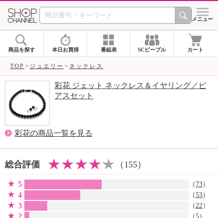
SHOP CHANNEL 
メニュー
商品を探す
本日お買得
番組表
SCピープル
カート
TOP
ジュエリー
ネックレス
彩花 ジェット ネックレス＆イヤリング／ピ
アスセット
彩花の商品一覧を見る
総合評価
（155）
5
（
73
）
4
（
53
）
3
（
22
）
2
（
5
）