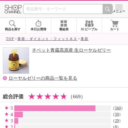
SHOP CHANNEL 
メニュー
商品を探す
本日お買得
番組表
SCピープル
カート
TOP
美容・ダイエット・フィットネス
美容
チベット青蔵高原産 生ローヤルゼリー
ローヤルゼリーの商品一覧を見る
総合評価
（669）
5
（
560
）
4
（
59
）
3
（
29
）
2
（
8
）