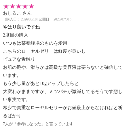
おしるこ
さん
（購入日： 2026/05/18 | 公開日： 2026/07/30 ）
やはり良いですね
2度目の購入
いつもは某養蜂場のものを愛用
こちらのローヤルゼリーは鮮度が良いし
ピュアな舌触り
お肌の艶や、滑らかは高級な美容液は要らないと確信して
います。
もう少し量があと10gアップしたらと
大変わがままですが、ミツバチが激減してるそうです悲し
い事実です。
希少で貴重なローヤルゼリーがお値段上がらなければと祈
るばかり
7人が「参考になった」と言っています