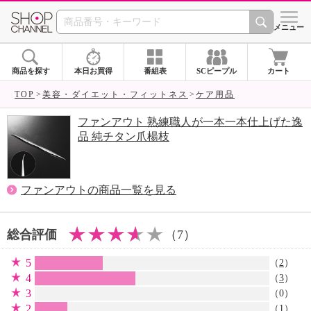
SHOP CHANNEL 
メニュー
商品を探す
本日お買得
番組表
SCピープル
カート
TOP
美容・ダイエット・フィットネス
ケア用品
ファンアウト 熟練職人が一本一本仕上げた逸
品 純チタン爪楊枝
ファンアウトの商品一覧を見る
総合評価
（7）
5
（
2
）
4
（
3
）
3
（0）
2
（
1
）