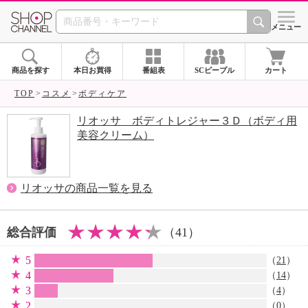
SHOP CHANNEL 
メニュー
商品を探す
本日お買得
番組表
SCピープル
カート
TOP
コスメ
ボディケア
リオッサ ボディトレジャー３Ｄ（ボディ用
美容クリーム）
リオッサの商品一覧を見る
総合評価
（41）
5
（
21
）
4
（
14
）
3
（
4
）
2
（0）