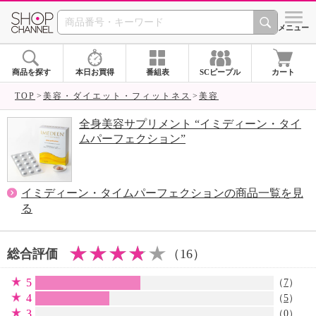
SHOP CHANNEL 
メニュー
商品を探す
本日お買得
番組表
SCピープル
カート
TOP
美容・ダイエット・フィットネス
美容
全身美容サプリメント “イミディーン・タイ
ムパーフェクション”
イミディーン・タイムパーフェクションの商品一覧を見
る
総合評価
（16）
5
（
7
）
4
（
5
）
3
（0）