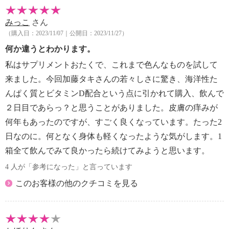
【保健機能】
＜栄養機能食品＞
みっこ
さん
・食生活は、主食、主菜、副菜を基本に食事のバラン
（購入日：2023/11/07｜公開日：2023/11/27）
スを。
何か違うとわかります。
・本品は、特定保健用食品と異なり、消費者庁長官に
私はサプリメントおたくで、これまで色んなものを試して
よる個別審査を受けたものではありません。
来ました。今回加藤タキさんの若々しさに驚き、海洋性た
※お召し上がりの際は、必ず商品記載の原材料表示を
んぱく質とビタミンD配合という点に引かれて購入、飲んで
ご確認ください。商品の詳しい情報はホームページで
２日目であらっ？と思うことがありました。皮膚の痒みが
ご覧ください
何年もあったのですが、すごく良くなっています。たった2
日なのに。何となく身体も軽くなったような気がします。1
【アレルギー表示一覧】
箱全て飲んでみて良かったら続けてみようと思います。
表示しているアレルギー物質は、特定原材料を対象に
しています。
4 人が「参考になった」と言っています
＜イミディーン・タイムパーフェクション＞
このお客様の他のクチコミを見る
■アレルギー表示：なし
■コンタミネーション注意喚起表示：なし