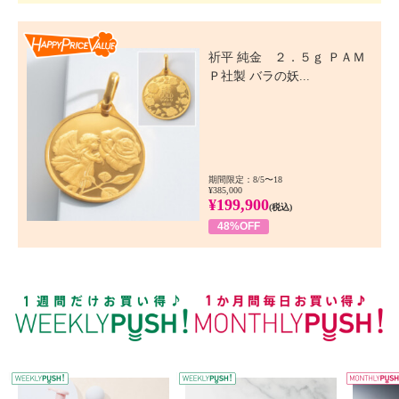
Happy Price Value
祈平 純金 ２．５ｇ ＰＡＭ
Ｐ社製 バラの妖...
期間限定：8/5〜18
¥385,000
¥199,900
(税込)
48%OFF
WEEKLY PUSH
W