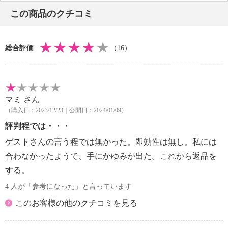
この商品のクチコミ
魚（非公開）から抽出された海洋性たんぱく質を使用
した“全身美容サプリメント”をコンセプトにした「イ
総合評価
（16）
ミディーン・タイムパーフェクション」のご紹介で
す。
本商品は、ビタミンＢ１、ビタミンＣ、ビタミンＥ、
亜鉛の栄養機能食品です。
マミ
さん
カテキン（白茶（ホワイトティー））、リコピン（ト
（購入日：2023/12/23｜公開日：2024/01/09）
マトから抽出したトマト油）、ポリフェノール（ブド
ウ種子抽出物）が含まれています。
評判程では・・・
世界の「イミディーン タイムパーフェクション」の
ゲストさんの言う程では無かった。即効性は無し。私には
中でもたんぱく質の含有量が一番多く、海洋性たんぱ
合わなかったようで、手にかゆみが出た。これから返品を
く質１０％増量は日本だけです。
する。
【期限表示】
4 人が「参考になった」と言っています
・開封前：商品記載の通り
このお客様の他のクチコミを見る
【同梱書類】
・あり