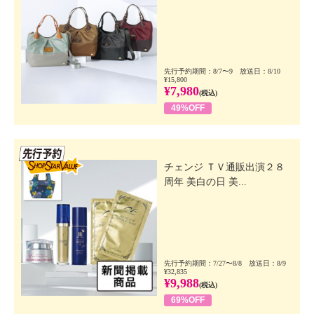
先行予約期間：8/7〜9 放送日：8/10
¥15,800
¥7,980
(税込)
49%OFF
先行SSV
チェンジ ＴＶ通販出演２８
周年 美白の日 美...
先行予約期間：7/27〜8/8 放送日：8/9
¥32,835
¥9,988
(税込)
69%OFF