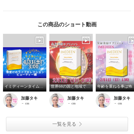
この商品のショート動画
イミディーンタイムパーフェクション
世界68の国と地域で販売 イミディーン
年齢を重ねる
加藤タキ
加藤タキ
加藤タキ
－ cm
－ cm
－ cm
一覧を見る