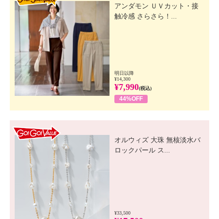
アンダモン ＵＶカット・接
触冷感 さらさら！...
明日以降
¥14,300
¥7,990
(税込)
44%OFF
GO! GO! VALUE
オルウィズ 大珠 無核淡水バ
ロックパール ス...
¥33,500