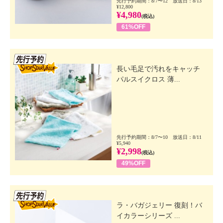
先行予約期間：8/7〜12 放送日：8/13
¥12,800
¥4,980
(税込)
61%OFF
先行SSV
長い毛足で汚れをキャッチ
パルスイクロス 薄...
先行予約期間：8/7〜10 放送日：8/11
¥5,940
¥2,998
(税込)
49%OFF
先行SSV
ラ・バガジェリー 復刻！バ
イカラーシリーズ ...