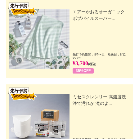
先行SSV
エアーかおるオーガニック
ボブパイルスーパー...
先行予約期間：8/7〜11 放送日：8/12
¥5,720
¥3,700
(税込)
35%OFF
先行SSV
ミセスクレンリー 高濃度洗
浄で汚れが 滝のよ...