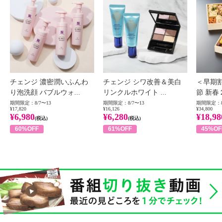
チェンジ 濃密潤いふんわ
チェンジ シワ改善＆美白
＜早期
り泡洗顔 バブルウォ...
リンクルホワイト ...
節 新春
期間限定：8/7〜13
期間限定：8/7〜13
期間限定：8
¥17,820
¥16,126
¥34,800
¥6,980
¥6,280
¥18,98
(税込)
(税込)
60%OFF
61%OFF
45%OF