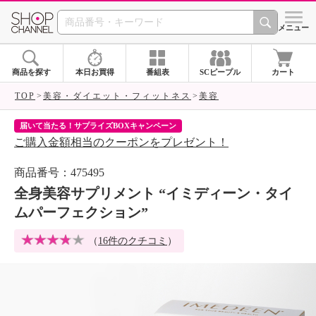
SHOP CHANNEL 
メニュー
商品を探す
本日お買得
番組表
SCピープル
カート
TOP
美容・ダイエット・フィットネス
美容
当たる！サプライズBOXキャンペーン
クチコミ・Ins
入金額相当のクーポンをプレゼント！
クーポンが
商品番号：475495
全身美容サプリメント “イミディーン・タイ
ムパーフェクション”
（
16件のクチコミ
）