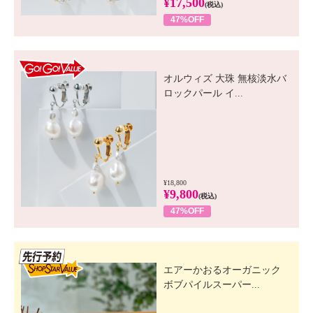
¥17,500
(税込)
47%OFF
GO! GO! VALUE
オルウィズ 大珠 無核淡水バ
ロックパール イ...
¥18,800
¥9,800
(税込)
47%OFF
先行SSV
エアーかおるオーガニック
ボブパイルスーパー...