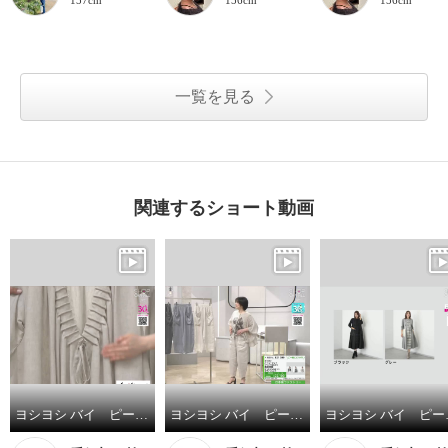
一覧を見る
関連するショート動画
ヨシヨシ バイ ピージェイ デザインタックディテール オーバーサイズシルエット ロングカーディガン
ヨシヨシ バイ ピージェイ 麻１００％ テーパードシルエット ワイドデザインパンツ
ヨシヨシ バイ ピ