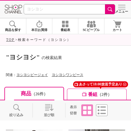
SHOP CHANNEL ショ
メニュー
商品を探す
本日お買得
番組表
SCピープル
カート
TOP
検索キーワード（ヨシヨシ）
"ヨシヨシ"
の検索結果
関連：
ヨシヨシピージェイ
ヨシヨシワンピース
あさって18:00放送予定あり
商品
番組
（26件）
（2件）
タイル
リスト
表示
切替
絞り込み
並び順