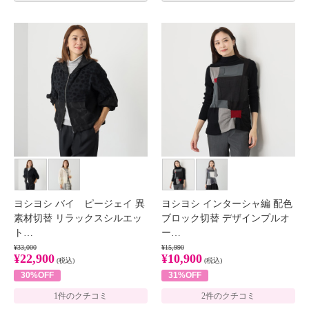
ヨシヨシ バイ ピージェイ 異
ヨシヨシ インターシャ編 配色
素材切替 リラックスシルエッ
ブロック切替 デザインプルオ
ト…
ー…
¥33,000
¥15,990
¥22,900
¥10,900
(税込)
(税込)
30%OFF
31%OFF
1件のクチコミ
2件のクチコミ