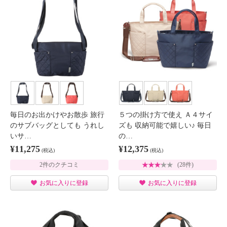
毎日のお出かけやお散歩 旅行
５つの掛け方で使え Ａ４サイ
のサブバッグとしても うれし
ズも 収納可能で嬉しい♪ 毎日
いサ…
の…
¥11,275
¥12,375
(税込)
(税込)
2件のクチコミ
(28件)
お気に入りに登録
お気に入りに登録