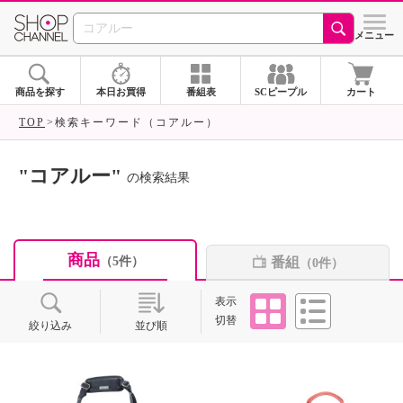
SHOP CHANNEL ショ
メニュー
商品を探す
本日お買得
番組表
SCピープル
カート
TOP
検索キーワード（コアルー）
"コアルー"
の検索結果
商品
番組
（5件）
（0件）
タイル
リスト
表示
切替
絞り込み
並び順