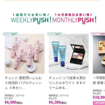
WEEKLY PUSH
W
チェンジ 濃密潤いふんわ
チェンジ シワ改善＆美白
＜早期
り泡洗顔 バブルウォッシ
リンクルホワイト ＢＢク
節 新
ュ ４本セッ...
リームＷ＆...
期間限定：8
¥34,800
期間限定：8/7〜13
期間限定：8/7〜13
¥18,98
¥17,820
¥16,126
¥6,980
¥6,280
45%OF
(税込)
(税込)