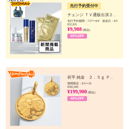
先行予約受付中
チェンジ ＴＶ通販出演２...
先行予約期間：7/27〜8/8 放送日：8/9
¥32,835
¥9,988
(税込)
69%OFF
Happy Price value
祈平 純金 ２．５ｇ Ｐ...
期間限定：8/5〜18
¥385,000
¥199,900
(税込)
48%OFF