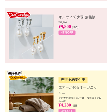
GO!GO! VALUE
オルウィズ 大珠 無核淡...
¥18,800
¥9,800
(税込)
47%OFF
SSV先行
先行予約受付中
エアーかおるオーガニッ
ク...
先行予約期間：8/7〜11 放送日：8/12
¥6,600
¥4,280
(税込)
35%OFF