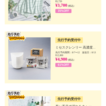
¥5,720
¥3,700
(税込)
35%OFF
SSV先行
先行予約受付中
ミセスクレンリー 高濃度...
先行予約期間：8/7〜12 放送日：8/13
¥12,800
¥4,980
(税込)
61%OFF
SSV先行
先行予約受付中