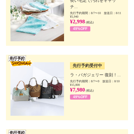
長い毛足で汚れをキャッ
チ...
先行予約期間：8/7〜10 放送日：8/11
¥5,940
¥2,998
(税込)
49%OFF
SSV先行
先行予約受付中
ラ・バガジェリー 復刻！...
先行予約期間：8/7〜9 放送日：8/10
¥15,800
¥7,980
(税込)
49%OFF
SSV先行