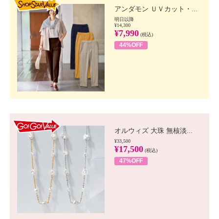
アンダモン ＵＶカット・...
明日以降
¥14,300
¥7,990
(税込)
44%OFF
GO!GO! VALUE
オルウィズ 大珠 無核淡...
¥33,500
¥17,500
(税込)
47%OFF