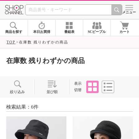
SHOP CHANNEL ショ
メニュー
商品を探す
本日お買得
番組表
SCピープル
カート
TOP
在庫数 残りわずかの商品
在庫数 残りわずかの商品
タイル
リスト
表示
切替
絞り込み
並び順
検索結果：6件