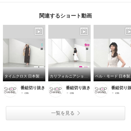
関連するショート動画
タイムクロス 日本製 快適 はっ水・ＵＶカット ベルヌーイ 風が抜けるクロッシェ
カリフォルニアショア ＵＶカット ネックカバー付 コカゲルハット
ベル・モード 日本
番組切り抜き
番組切り抜き
番組切り
－ cm
－ cm
－ cm
一覧を見る