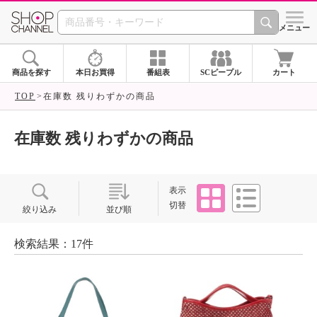
SHOP CHANNEL ショ
メニュー
商品を探す
本日お買得
番組表
SCピープル
カート
TOP
在庫数 残りわずかの商品
在庫数 残りわずかの商品
タイル
リスト
表示
切替
絞り込み
並び順
検索結果：17件