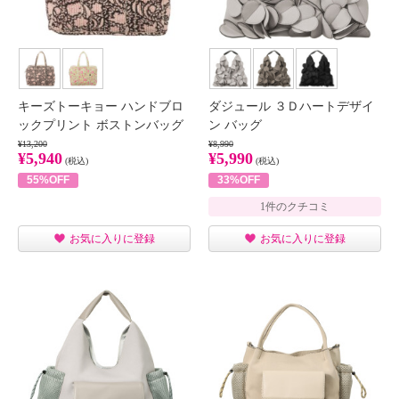
キーズトーキョー ハンドブロ
ダジュール ３Ｄハートデザイ
ックプリント ボストンバッグ
ン バッグ
¥13,200
¥8,990
¥5,940
¥5,990
(税込)
(税込)
55%OFF
33%OFF
1件のクチコミ
お気に入りに登録
お気に入りに登録