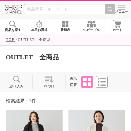
SHOP CHANNEL ショ
メニュー
商品を探す
本日お買得
番組表
SCピープル
カート
TOP
OUTLET 全商品
OUTLET 全商品
タイル
リスト
表示
切替
絞り込み
並び順
検索結果：3件