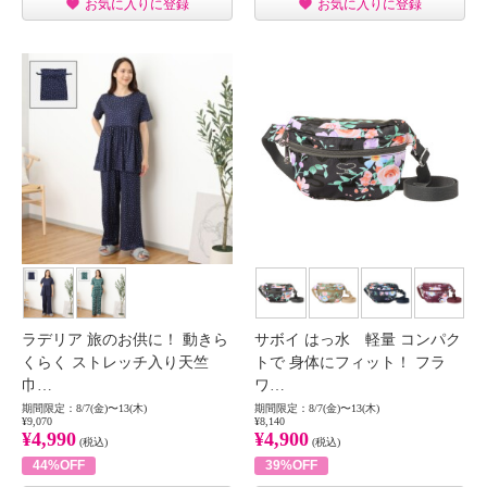
お気に入りに登録
お気に入りに登録
ラデリア 旅のお供に！ 動きら
サボイ はっ水 軽量 コンパク
くらく ストレッチ入り天竺
トで 身体にフィット！ フラ
巾…
ワ…
期間限定：8/7(金)〜13(木)
期間限定：8/7(金)〜13(木)
¥9,070
¥8,140
¥4,990
¥4,900
(税込)
(税込)
44%OFF
39%OFF