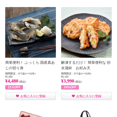
簡単便利！ ふっくら 国産真あ
解凍するだけ！ 簡単便利な 杉
じの切り身
永蒲鉾 お好み天
期間限定：8/7(金)〜13(木)
期間限定：8/7(金)〜13(木)
¥5,680
¥6,100
¥4,480
¥3,990
(税込)
(税込)
21%OFF
34%OFF
お気に入りに登録
お気に入りに登録