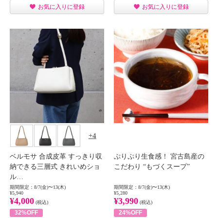
お気に入りに登録
お気に入りに登録
4
ベルモサ 合成皮革 すっきり収
ぷりぷり生食感！ 宮古島産の
納できる三層式 きれいめショ
こだわり “もづくスープ”
ル…
期間限定：8/7(金)〜13(木)
期間限定：8/7(金)〜13(木)
¥5,940
¥5,280
¥4,000
¥3,990
(税込)
(税込)
32%OFF
24%OFF