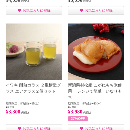
(税込)
(税込)
お気に入りに登録
お気に入りに登録
イワキ 耐熱ガラス ２重構造グ
新潟県村松産 こがねもち米使
ラス エアグラス２個セット
用！ レンジで簡単 いなりも
ち
期間限定：8/9(日)〜15(土)
期間限定：8/7(金)〜13(木)
¥3,740
¥5,480
¥3,300
¥3,980
(税込)
(税込)
27%OFF
お気に入りに登録
お気に入りに登録