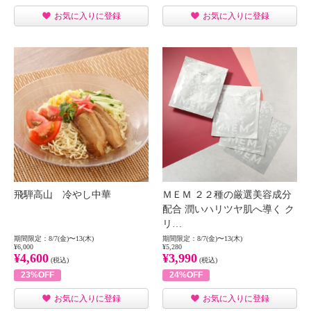
お気に入りに登録
お気に入りに登録
飛騨高山 冷やし中華
ＭＥＭ ２２種の厳選美容成分
配合 潤いハリツヤ肌へ導く ク
リ…
期間限定：8/7(金)〜13(木)
期間限定：8/7(金)〜13(木)
¥6,000
¥5,280
¥4,600
¥3,990
(税込)
(税込)
23%OFF
24%OFF
お気に入りに登録
お気に入りに登録