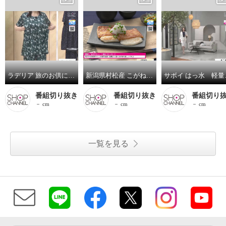
ラデリア 旅のお供に！ 動きらくらく ストレッチ入り天竺 巾着付 ルームウェア上下セット
新潟県村松産 こがねもち米使用！ レンジで簡単 いなりもち
サボイ はっ水 軽量 
番組切り抜き
番組切り抜き
番組切り
－ cm
－ cm
－ cm
一覧を見る