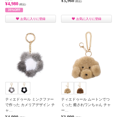
¥3,960
(税込)
¥4,980
(税込)
35%OFF
お気に入りに登録
お気に入りに登録
ティエドゥール ミンクファー
ティエドゥール ムートンでつ
で作った カメリアデザイン チ
くった 癒されワンちゃん チャ
ャ…
ー…
¥4,990
¥3,990