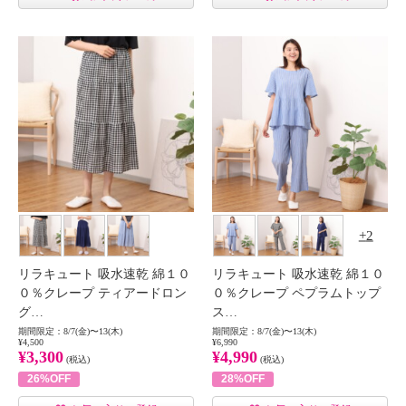
2
リラキュート 吸水速乾 綿１０
リラキュート 吸水速乾 綿１０
０％クレープ ティアードロン
０％クレープ ペプラムトップ
グ…
ス…
期間限定：8/7(金)〜13(木)
期間限定：8/7(金)〜13(木)
¥4,500
¥6,990
¥3,300
¥4,990
(税込)
(税込)
26%OFF
28%OFF