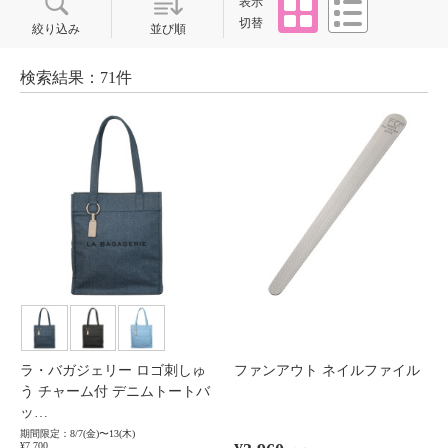
表示
切替
絞り込み
並び順
検索結果：71件
ラ・バガジェリー ロゴ刺しゅ
ファンアウト ネイルファイル
う チャーム付 デニムトートバ
ッ…
期間限定：8/7(金)〜13(木)
¥7,700